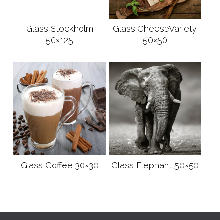
Glass Stockholm
Glass CheeseVariety
Loe edasi
Loe edasi
50×125
50×50
Glass Coffee 30×30
Glass Elephant 50×50
Loe edasi
Loe edasi