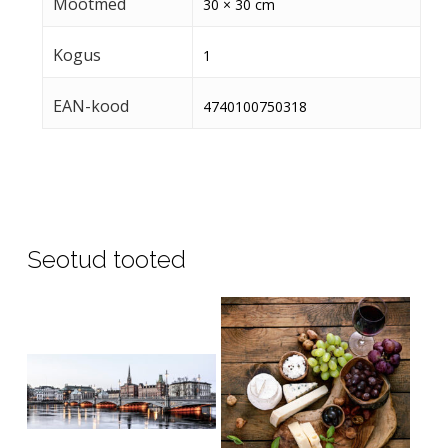
Mõõtmed
30 × 30 cm
Kogus
1
EAN-kood
4740100750318
Seotud tooted