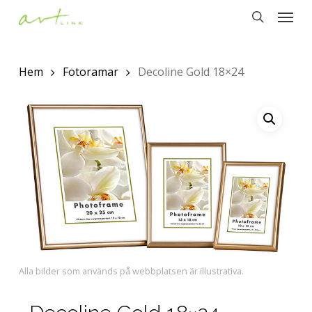
Menu
Skip
to
search
main
Hem
Fotoramar
Decoline Gold 18×24
content
Alla bilder som används på webbplatsen är illustrativa.