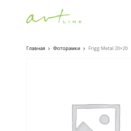
Skip
to
main
content
Главная
Фоторамки
Frigg Metal 20×20