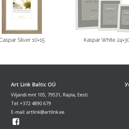
Caspar Silver 10×15
Kaspar White 24×3
Подробнее
Подробнее
Art Link Baltic OÜ
У
Viljandi mnt 105, 79531, Rapla, Eesti
Tel:
+372 4890 679
E-mail:
artlink@artlink.ee