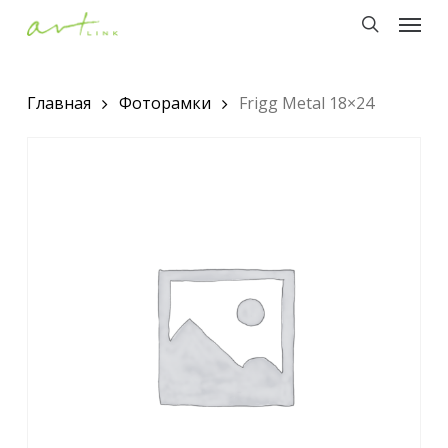
Menu
Skip
to
search
main
Главная
Фоторамки
Frigg Metal 18×24
content