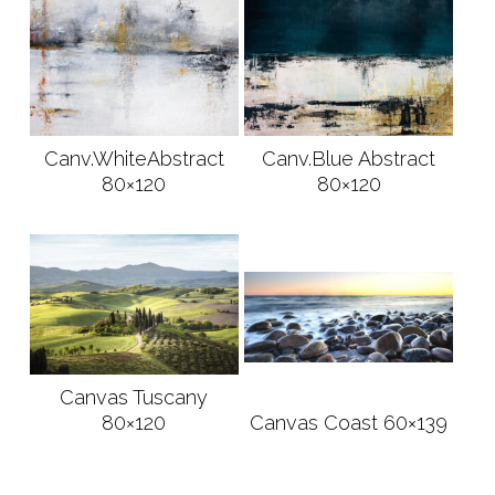
Canv.WhiteAbstract
Canv.Blue Abstract
Les mer
Les mer
80×120
80×120
Canvas Tuscany
Les mer
80×120
Canvas Coast 60×139
Les mer