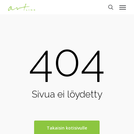
Menu
Skip
to
search
main
content
404
Sivua ei löydetty
Takaisin kotisivulle