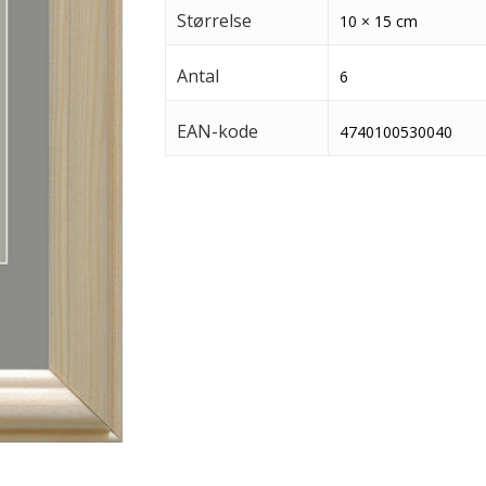
Størrelse
10 × 15 cm
Antal
6
EAN-kode
4740100530040