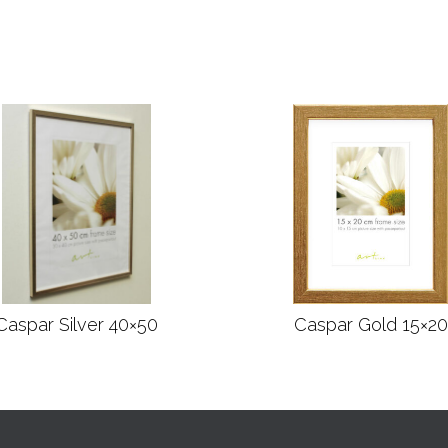
Caspar Silver 40×50
Caspar Gold 15×20
Læs mere
Læs mere