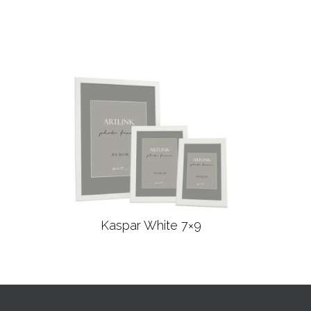
Kaspar White 7×9
Læs mere