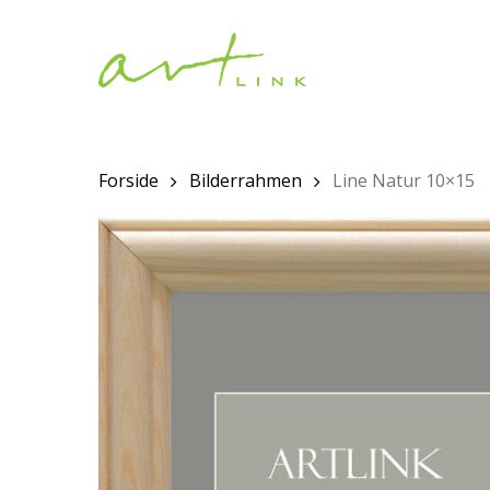
Skip
to
main
content
Forside
Bilderrahmen
Line Natur 10×15